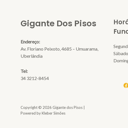
Gigante Dos Pisos
Horá
Fun
Endereço:
Segunda
Av. Floriano Peixoto, 4685 – Umuarama,
Sábado:
Uberlândia
Doming
Tel:
34 3212-8454
Copyright © 2026 Gigante dos Pisos |
Powered by Kleber Simões