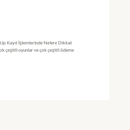
 Up Kayıt İşlemlerinde Nelere Dikkat
k çeşitli oyunlar ve çok çeşitli ödeme