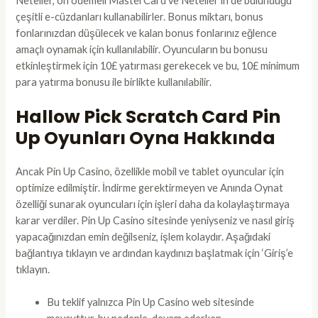
Neteller, ön ödemeli MasterCard ve Neteller’in de bulunduğu
çeşitli e-cüzdanları kullanabilirler. Bonus miktarı, bonus
fonlarınızdan düşülecek ve kalan bonus fonlarınız eğlence
amaçlı oynamak için kullanılabilir. Oyuncuların bu bonusu
etkinleştirmek için 10£ yatırması gerekecek ve bu, 10£ minimum
para yatırma bonusu ile birlikte kullanılabilir.
Hallow Pick Scratch Card Pin
Up Oyunları Oyna Hakkında
Ancak Pin Up Casino, özellikle mobil ve tablet oyuncular için
optimize edilmiştir. İndirme gerektirmeyen ve Anında Oynat
özelliği sunarak oyuncuları için işleri daha da kolaylaştırmaya
karar verdiler. Pin Up Casino sitesinde yeniyseniz ve nasıl giriş
yapacağınızdan emin değilseniz, işlem kolaydır. Aşağıdaki
bağlantıya tıklayın ve ardından kaydınızı başlatmak için ‘Giriş’e
tıklayın.
Bu teklif yalnızca Pin Up Casino web sitesinde