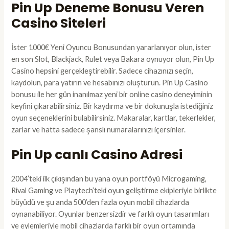
Pin Up Deneme Bonusu Veren
Casino Siteleri
İster 1000€ Yeni Oyuncu Bonusundan yararlanıyor olun, ister
en son Slot, Blackjack, Rulet veya Bakara oynuyor olun, Pin Up
Casino hepsini gerçekleştirebilir. Sadece cihazınızı seçin,
kaydolun, para yatırın ve hesabınızı oluşturun. Pin Up Casino
bonusu ile her gün inanılmaz yeni bir online casino deneyiminin
keyfini çıkarabilirsiniz. Bir kaydırma ve bir dokunuşla istediğiniz
oyun seçeneklerini bulabilirsiniz. Makaralar, kartlar, tekerlekler,
zarlar ve hatta sadece şanslı numaralarınızı içersinler.
Pin Up canlı Casino Adresi
2004’teki ilk çıkışından bu yana oyun portföyü Microgaming,
Rival Gaming ve Playtech’teki oyun geliştirme ekipleriyle birlikte
büyüdü ve şu anda 500’den fazla oyun mobil cihazlarda
oynanabiliyor. Oyunlar benzersizdir ve farklı oyun tasarımları
ve eylemleriyle mobil cihazlarda farklı bir oyun ortamında