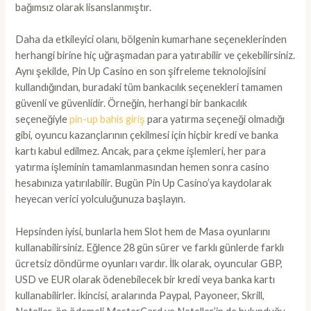
bağımsız olarak lisanslanmıştır.
Daha da etkileyici olanı, bölgenin kumarhane seçeneklerinden
herhangi birine hiç uğraşmadan para yatırabilir ve çekebilirsiniz.
Aynı şekilde, Pin Up Casino en son şifreleme teknolojisini
kullandığından, buradaki tüm bankacılık seçenekleri tamamen
güvenli ve güvenlidir. Örneğin, herhangi bir bankacılık
seçeneğiyle
pin-up bahis giriş
para yatırma seçeneği olmadığı
gibi, oyuncu kazançlarının çekilmesi için hiçbir kredi ve banka
kartı kabul edilmez. Ancak, para çekme işlemleri, her para
yatırma işleminin tamamlanmasından hemen sonra casino
hesabınıza yatırılabilir. Bugün Pin Up Casino’ya kaydolarak
heyecan verici yolculuğunuza başlayın.
Hepsinden iyisi, bunlarla hem Slot hem de Masa oyunlarını
kullanabilirsiniz. Eğlence 28 gün sürer ve farklı günlerde farklı
ücretsiz döndürme oyunları vardır. İlk olarak, oyuncular GBP,
USD ve EUR olarak ödenebilecek bir kredi veya banka kartı
kullanabilirler. İkincisi, aralarında Paypal, Payoneer, Skrill,