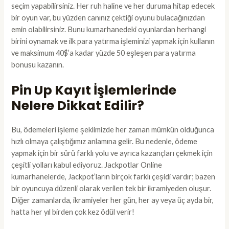
seçim yapabilirsiniz. Her ruh haline ve her duruma hitap edecek
bir oyun var, bu yüzden canınız çektiği oyunu bulacağınızdan
emin olabilirsiniz. Bunu kumarhanedeki oyunlardan herhangi
birini oynamak ve ilk para yatırma işleminizi yapmak için kullanın
ve maksimum 40$’a kadar yüzde 50 eşleşen para yatırma
bonusu kazanın.
Pin Up Kayıt İşlemlerinde
Nelere Dikkat Edilir?
Bu, ödemeleri işleme şeklimizde her zaman mümkün olduğunca
hızlı olmaya çalıştığımız anlamına gelir. Bu nedenle, ödeme
yapmak için bir sürü farklı yolu ve ayrıca kazançları çekmek için
çeşitli yolları kabul ediyoruz. Jackpotlar Online
kumarhanelerde, Jackpot’ların birçok farklı çeşidi vardır; bazen
bir oyuncuya düzenli olarak verilen tek bir ikramiyeden oluşur.
Diğer zamanlarda, ikramiyeler her gün, her ay veya üç ayda bir,
hatta her yıl birden çok kez ödül verir!