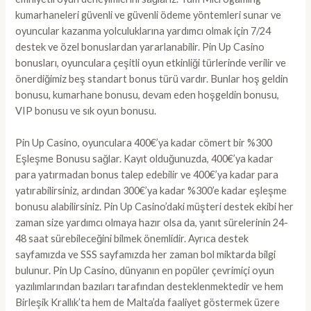
kumarhaneleri güvenli ve güvenli ödeme yöntemleri sunar ve
oyuncular kazanma yolculuklarına yardımcı olmak için 7/24
destek ve özel bonuslardan yararlanabilir. Pin Up Casino
bonusları, oyunculara çeşitli oyun etkinliği türlerinde verilir ve
önerdiğimiz beş standart bonus türü vardır. Bunlar hoş geldin
bonusu, kumarhane bonusu, devam eden hoşgeldin bonusu,
VIP bonusu ve sık oyun bonusu.
Pin Up Casino, oyunculara 400€’ya kadar cömert bir %300
Eşleşme Bonusu sağlar. Kayıt olduğunuzda, 400€’ya kadar
para yatırmadan bonus talep edebilir ve 400€’ya kadar para
yatırabilirsiniz, ardından 300€’ya kadar %300’e kadar eşleşme
bonusu alabilirsiniz. Pin Up Casino’daki müşteri destek ekibi her
zaman size yardımcı olmaya hazır olsa da, yanıt sürelerinin 24-
48 saat sürebileceğini bilmek önemlidir. Ayrıca destek
sayfamızda ve SSS sayfamızda her zaman bol miktarda bilgi
bulunur. Pin Up Casino, dünyanın en popüler çevrimiçi oyun
yazılımlarından bazıları tarafından desteklenmektedir ve hem
Birleşik Krallık’ta hem de Malta’da faaliyet göstermek üzere