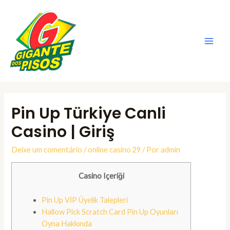
Ir
para
o
conteúdo
Main
Men
Pin Up Türkiye Canli
Casino | Giriş
Deixe um comentário
/
online casino 29
/ Por
admin
Casino Içeriği
Pin Up VİP Üyelik Talepleri
Hallow Pick Scratch Card Pin Up Oyunları
Oyna Hakkında