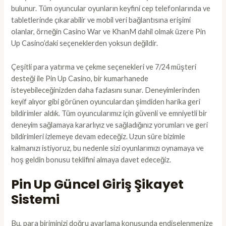
bulunur. Tüm oyuncular oyunların keyfini cep telefonlarında ve
tabletlerinde çıkarabilir ve mobil veri bağlantısına erişimi
olanlar, örneğin Casino War ve KhanM dahil olmak üzere Pin
Up Casino’daki seçeneklerden yoksun değildir.
Çeşitli para yatırma ve çekme seçenekleri ve 7/24 müşteri
desteği ile Pin Up Casino, bir kumarhanede
isteyebileceğinizden daha fazlasını sunar. Deneyimlerinden
keyif alıyor gibi görünen oyunculardan şimdiden harika geri
bildirimler aldık. Tüm oyuncularımız için güvenli ve emniyetli bir
deneyim sağlamaya kararlıyız ve sağladığınız yorumları ve geri
bildirimleri izlemeye devam edeceğiz. Uzun süre bizimle
kalmanızı istiyoruz, bu nedenle sizi oyunlarımızı oynamaya ve
hoş geldin bonusu teklifini almaya davet edeceğiz.
Pin Up Güncel Giriş Şikayet
Sistemi
Bu, para biriminizi doğru ayarlama konusunda endişelenmenize