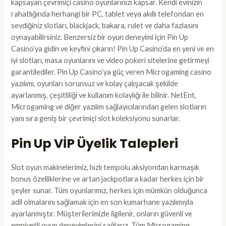
kapsayan çevrimiçi casino oyunlarınızı kapsar. Kendi evinizin
rahatlığında herhangi bir PC, tablet veya akıllı telefondan en
sevdiğiniz slotları, blackjack, bakara, rulet ve daha fazlasını
oynayabilirsiniz. Benzersiz bir oyun deneyimi için Pin Up
Casino’ya gidin ve keyfini çıkarın! Pin Up Casino’da en yeni ve en
iyi slotları, masa oyunlarını ve video pokeri sitelerine getirmeyi
garantilediler. Pin Up Casino’ya güç veren Microgaming casino
yazılımı, oyunları sorunsuz ve kolay çalışacak şekilde
ayarlanmış, çeşitliliği ve kullanım kolaylığı ile bilinir. NetEnt,
Microgaming ve diğer yazılım sağlayıcılarından gelen slotların
yanı sıra geniş bir çevrimiçi slot koleksiyonu sunarlar.
Pin Up VİP Üyelik Talepleri
Slot oyun makinelerimiz, hızlı tempolu aksiyondan karmaşık
bonus özelliklerine ve artan jackpotlara kadar herkes için bir
şeyler sunar. Tüm oyunlarımız, herkes için mümkün olduğunca
adil olmalarını sağlamak için en son kumarhane yazılımıyla
ayarlanmıştır. Müşterilerimizle ilgilenir, onların güvenli ve
emniyetli oyun deneyimlerini sağlarız. Tüm Microgaming