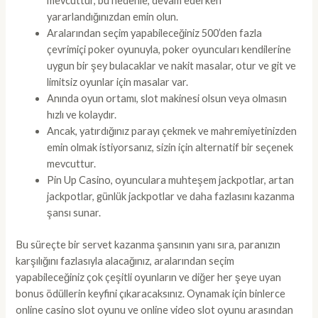
mevcuttur, bu nedenle, devam ederken
yararlandığınızdan emin olun.
Aralarından seçim yapabileceğiniz 500’den fazla
çevrimiçi poker oyunuyla, poker oyuncuları kendilerine
uygun bir şey bulacaklar ve nakit masalar, otur ve git ve
limitsiz oyunlar için masalar var.
Anında oyun ortamı, slot makinesi olsun veya olmasın
hızlı ve kolaydır.
Ancak, yatırdığınız parayı çekmek ve mahremiyetinizden
emin olmak istiyorsanız, sizin için alternatif bir seçenek
mevcuttur.
Pin Up Casino, oyunculara muhteşem jackpotlar, artan
jackpotlar, günlük jackpotlar ve daha fazlasını kazanma
şansı sunar.
Bu süreçte bir servet kazanma şansının yanı sıra, paranızın
karşılığını fazlasıyla alacağınız, aralarından seçim
yapabileceğiniz çok çeşitli oyunların ve diğer her şeye uyan
bonus ödüllerin keyfini çıkaracaksınız. Oynamak için binlerce
online casino slot oyunu ve online video slot oyunu arasından