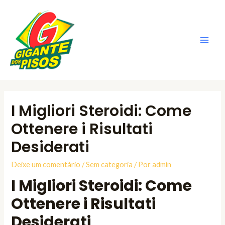
Ir
para
o
conteúdo
Main
Men
I Migliori Steroidi: Come
Ottenere i Risultati
Desiderati
Deixe um comentário
/
Sem categoria
/ Por
admin
I Migliori Steroidi: Come
Ottenere i Risultati
Desiderati