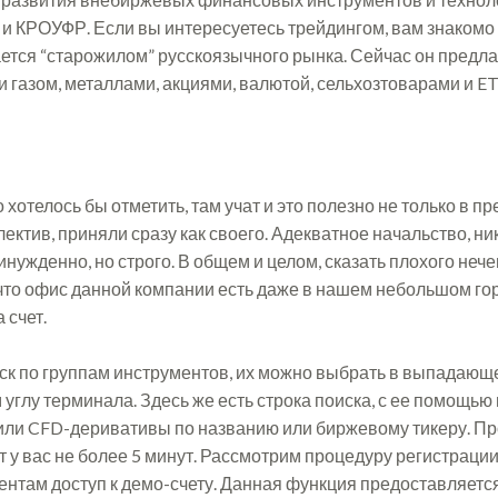
 и КРОУФР. Если вы интересуетесь трейдингом, вам знакомо 
тается “старожилом” русскоязычного рынка. Сейчас он предла
 газом, металлами, акциями, валютой, сельхозтоварами и ET
 хотелось бы отметить, там учат и это полезно не только в 
лектив, приняли сразу как своего. Адекватное начальство, ни
инужденно, но строго. В общем и целом, сказать плохого неч
что офис данной компании есть даже в нашем небольшом горо
 счет.
иск по группам инструментов, их можно выбрать в выпадающе
углу терминала. Здесь же есть строка поиска, с ее помощью
ли CFD-деривативы по названию или биржевому тикеру. Про
т у вас не более 5 минут. Рассмотрим процедуру регистрации
иентам доступ к демо-счету. Данная функция предоставляетс