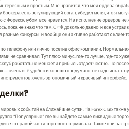
 интересным и простым. Мне нравится, что мои ордера обр
у брокера есть регулирующий орган, убедил меня, что я могу 
ю с Форексклубом, все нравится. На исполнение ордеров не ж
ь, пока не знаю что там. C ФК довольно давно, и все устраи
 разные конкурсы, и вообще они активно работают с клиент
по телефону или лично посетив офис компании. Нормальная
ями не сравнивал. Тут плюс-минус, где-то лучше, где-то хуже
ксклуб работать не мешает и прибыль отдает честно. Но посл
к — очень всё удобно и хорошо продумано, не надо искать ну
о инструментов, очень эргономичный и красивый интерфейс.
Сделки?
мировых событий на ближайшие сутки. На Forex Club также 
 группа “Популярные”, где вы найдете самые ликвидные торг
дится в правой части торгового терминала. Также при настр