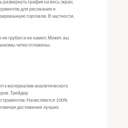
 развернуть график на весь экран.
трументов для рисования и
зированную торговлю. В частности,
то не грубил и не хамил. Может, вы
ханизмы четко отлажены.
уп к материалам аналитического
еров. Трейдер
инструментов. Начисляются 100%
 отмечая достижения лучших