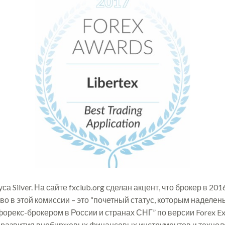
а Silver. На сайте fxclub.org сделан акцент, что брокер в 20
тво в этой комиссии – это “почетный статус, которым наделе
форекс-брокером в России и странах СНГ” по версии Forex E
развития внебиржевых финансовых инструментов и техноло