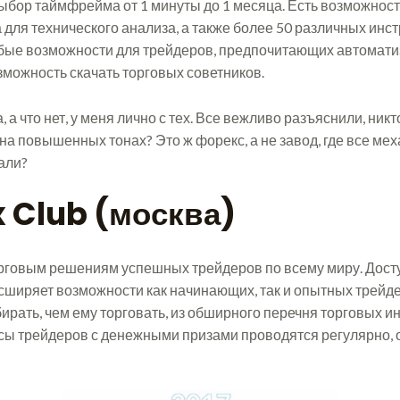
бор таймфрейма от 1 минуты до 1 месяца. Есть возможность
 для технического анализа, а также более 50 различных инс
обые возможности для трейдеров, предпочитающих автомати
можность скачать торговых советников.
а, а что нет, у меня лично с тех. Все вежливо разъяснили, ник
на повышенных тонах? Это ж форекс, а не завод, где все ме
али?
 Club (москва)
 торговым решениям успешных трейдеров по всему миру. Дост
асширяет возможности как начинающих, так и опытных трейд
ирать, чем ему торговать, из обширного перечня торговых 
рсы трейдеров с денежными призами проводятся регулярно,