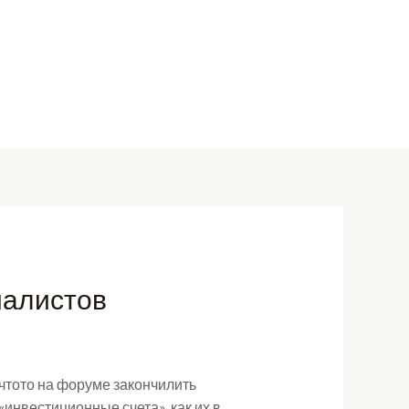
иалистов
 чтото на форуме закончилить
«инвестиционные счета», как их в