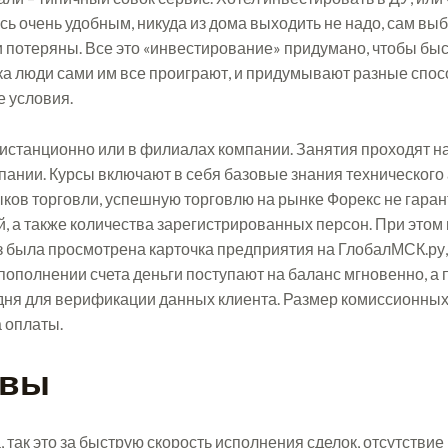
ь очень удобным, никуда из дома выходить не надо, сам вы
и потеряны. Все это «инвестирование» придумано, чтобы быс
ка люди сами им все проиграют, и придумывают разные спос
 условия.
дистанционно или в филиалах компании. Занятия проходят на
нии. Курсы включают в себя базовые знания технического а
ыков торговли, успешную торговлю на рынке Форекс не гаран
й, а также количества зарегистрированных персон. При этом
аз была просмотрена карточка предприятия на ГлобалМСК.ру,
ополнении счета деньги поступают на баланс мгновенно, а
дня для верификации данных клиента. Размер комиссионных 
 оплаты.
квы
, так это за быструю скорость исполнения сделок, отсутствие