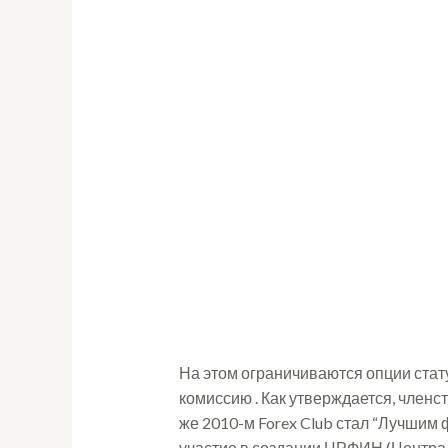
На этом ограничиваются опции статус
комиссию . Как утверждается, членс
же 2010-м Forex Club стал “Лучшим 
участие в создании ЦРФИН (Центра 