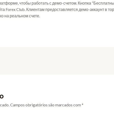
латформе, чтобы работать с демо-счетом. Кнопка “Бесплатны
а Forex Club. Клиентам предоставляется демо-аккаунт в тор
о на реальном счете.
o
icado.
Campos obrigatórios são marcados com
*