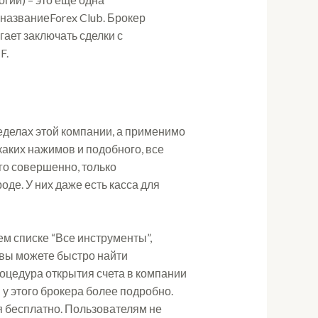
названиеForex Club. Брокер
гает заключать сделки с
F.
пределах этой компании, а применимо
каких нажимов и подобного, все
его совершенно, только
де. У них даже есть касса для
м списке “Все инструменты”,
 вы можете быстро найти
цедура открытия счета в компании
 у этого брокера более подробно.
я бесплатно. Пользователям не