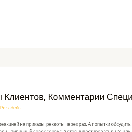
ы Клиентов, Комментарии Спец
 Por
admin
еакцией на приказы, реквоты через раз. А попытки обсудить
ли – типичный совок сервис. Хотел инвестировать в ДУ, или 