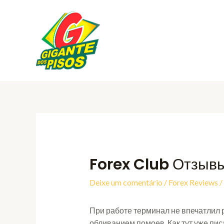
Ir
para
o
conteúdo
Forex Club Отзыв
Deixe um comentário
/
Forex Reviews
/
При работе терминал не впечатлил р
обливанием помоев. Как тут уже писа