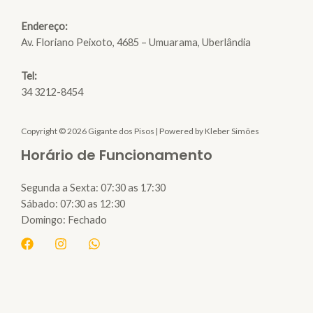
Bonus
Absicheln
Endereço:
Av. Floriano Peixoto, 4685 – Umuarama, Uberlândia
Tel:
34 3212-8454
Copyright © 2026 Gigante dos Pisos | Powered by Kleber Simões
Horário de Funcionamento
Segunda a Sexta: 07:30 as 17:30
Sábado: 07:30 as 12:30
Domingo: Fechado